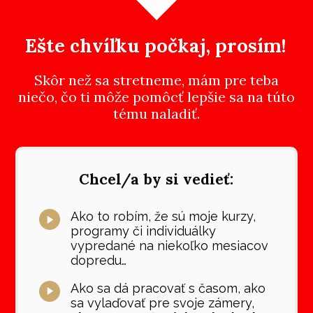
Ešte chvíľku počkaj, prosím!
Skôr než sa stretneme, mám pre teba
niečo, čo ti môže pomôcť lepšie sa na túto
tému naladiť.
Chcel/a by si vedieť:
Ako to robím, že sú moje kurzy,
programy či individuálky
vypredané na niekoľko mesiacov
dopredu…
Ako sa dá pracovať s časom, ako
sa vylaďovať pre svoje zámery,