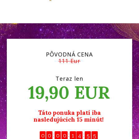
PÔVODNÁ CENA
111 Eur
Teraz len
19,90 EUR
Táto ponuka platí iba
nasledujúcich 15 minút!
0
0
0
0
1
4
5
5