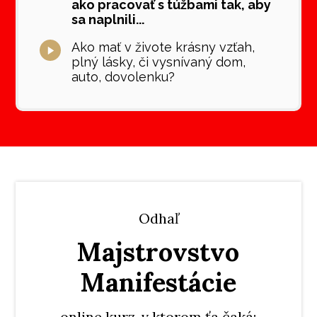
ako pracovať s túžbami tak, aby
sa naplnili...
Ako mať v živote krásny vzťah,
plný lásky, či vysnívaný dom,
auto, dovolenku?
Odhaľ
Majstrovstvo
Manifestácie
online kurz, v ktorom ťa čaká: