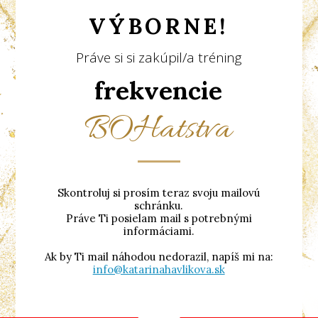
VÝBORNE!
Práve si si zakúpil/a tréning
frekvencie
BOHatstva
Skontroluj si prosím teraz svoju mailovú
schránku.
Práve Ti posielam mail s potrebnými
informáciami.
Ak by Ti mail náhodou nedorazil, napíš mi na:
info@katarinahavlikova.sk