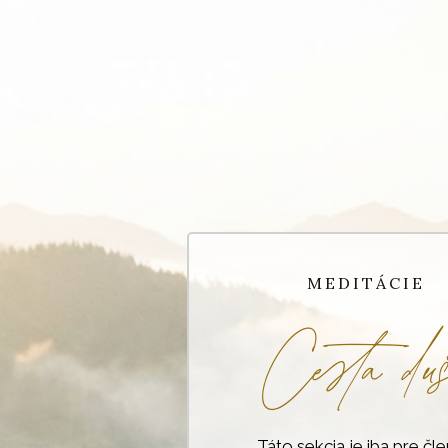
MEDITÁCIE
Cesta duš
Táto sekcia je iba pre čle