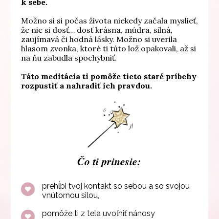
k sebe.
Možno si si počas života niekedy začala myslieť,
že nie si dosť… dosť krásna, múdra, silná,
zaujímavá či hodná lásky. Možno si uverila
hlasom zvonka, ktoré ti túto lož opakovali, až si
na ňu zabudla spochybniť.
Táto meditácia ti pomôže tieto staré príbehy
rozpustiť a nahradiť ich pravdou.
Čo ti prinesie:
prehĺbi tvoj kontakt so sebou a so svojou
vnútornou silou,
pomôže ti z tela uvoľniť nánosy