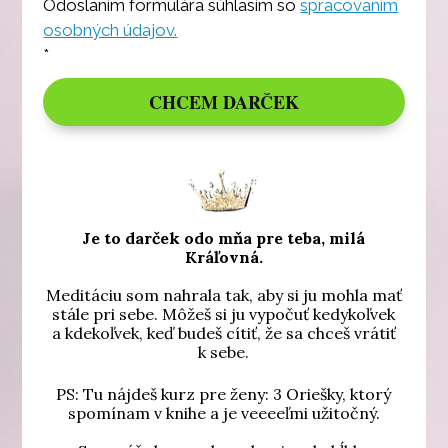
Odoslaním formulára súhlasím so
spracovaním
osobných údajov.
*
CHCEM DARČEK
Je to darček odo mňa pre teba, milá
Kráľovná.
Meditáciu som nahrala tak, aby si ju mohla mať
stále pri sebe. Môžeš si ju vypočuť kedykoľvek
a kdekoľvek, keď budeš cítiť, že sa chceš vrátiť
k sebe.
PS: Tu nájdeš kurz pre ženy: 3 Oriešky, ktorý
spomínam v knihe a je veeeeľmi užitočný.