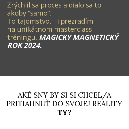
Zrýchlil sa proces a dialo sa to
akoby “samo”.
To tajomstvo, Ti prezradím
na unikátnom masterclass
tréningu,
MAGICKY MAGNETICKÝ
ROK 2024.
AKÉ SNY BY SI SI CHCEL/A
PRITIAHNUŤ DO SVOJEJ REALITY
TY?