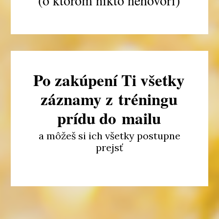
(o ktorom nikto nehovorí)
Po zakúpení Ti všetky
záznamy z tréningu
prídu do mailu
a môžeš si ich všetky postupne
prejsť