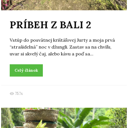
PRÍBEH Z BALI 2
Vstúp do posvätnej krištáľovej Jurty a moja prvá
“strašidelná” noc v džungli. Zastav sa na chvíľu,
uvar si skvelý čaj, alebo kávu a poď sa...
Celý článok
757x