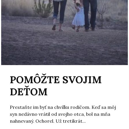
POMÔŽTE SVOJIM
DEŤOM
Prestaňte im byť na chvíľku rodičom. Keď sa môj
syn nedávno vrátil od svojho otca, bol na mňa
nahnevaný. Ochorel. Už tretíkrát...