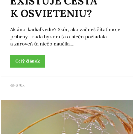
EXISTUJE CESTA
K OSVIETENIU?
Ak áno, kadiaľ vedie? Skôr, ako začneš čítať moje
príbehy… rada by som ťa o niečo požiadala
a zároveň ťa niečo naučila....
Celý článok
670x