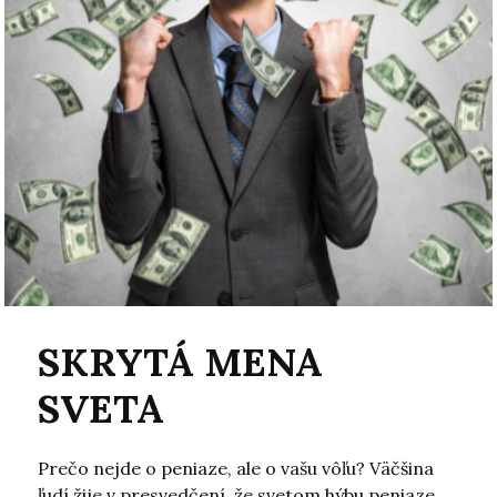
SKRYTÁ MENA
SVETA
Prečo nejde o peniaze, ale o vašu vôľu? Väčšina
ľudí žije v presvedčení, že svetom hýbu peniaze.